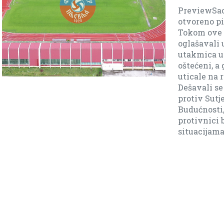
PreviewSaopštenj
otvoreno pismo 
Tokom ove sezon
oglašavali u javno
utakmica u kojim
oštećeni, a grešk
uticale na rezult
Dešavali se se ne
protiv Sutjeske(9
Budućnosti, isto 
protivnici bili z
situacijama […]