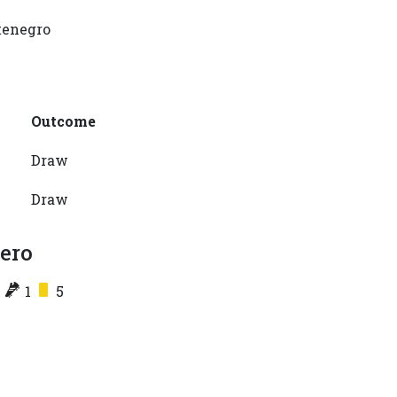
ntenegro
Outcome
Draw
Draw
ero
1
1
5