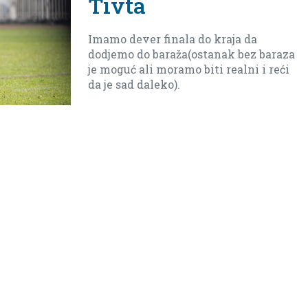
Tivta
Imamo dever finala do kraja da
dodjemo do baraža(ostanak bez baraza
je moguć ali moramo biti realni i reći
da je sad daleko).