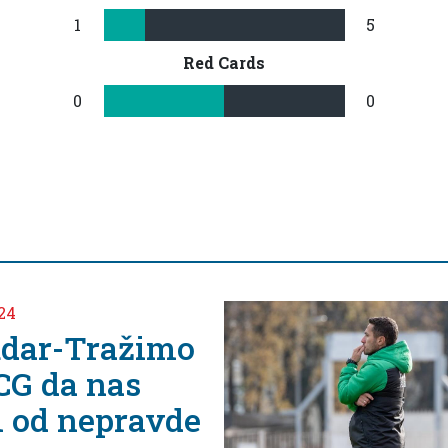
1
5
Red Cards
0
0
r-Tražimo
da nas
d nepravde