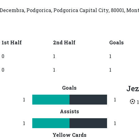
 Decembra, Podgorica, Podgorica Capital City, 80001, Mo
1st Half
2nd Half
Goals
0
1
1
0
1
1
Jez
Goals
1
1
Assists
1
1
Yellow Cards