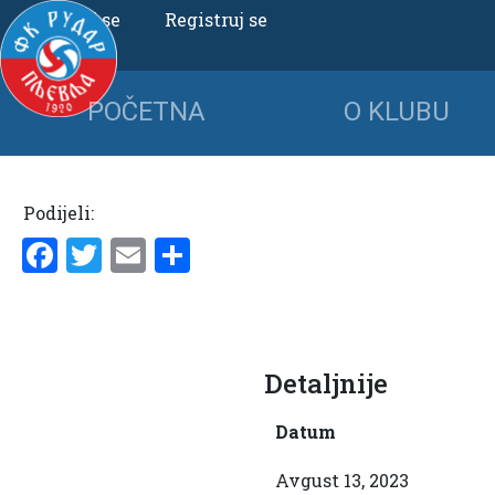
Uloguj se
Registruj se
POČETNA
O KLUBU
Podijeli:
Facebook
Twitter
Email
Share
Detaljnije
Datum
Avgust 13, 2023