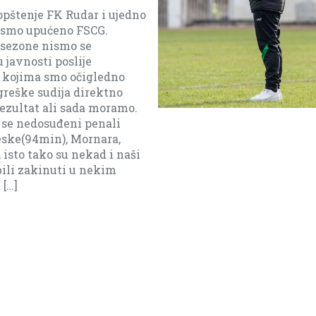
e FK Rudar i ujedno
upućeno FSCG.
e nismo se
sti poslije
a smo očigledno
e sudija direktno
at ali sada moramo.
dosuđeni penali
4min), Mornara,
tako su nekad i naši
akinuti u nekim