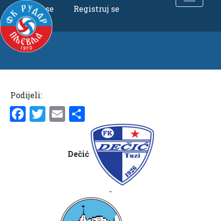
Uloguj se
Registruj se
Podijeli:
Facebook
Twitter
Email
Share
Dečić
-