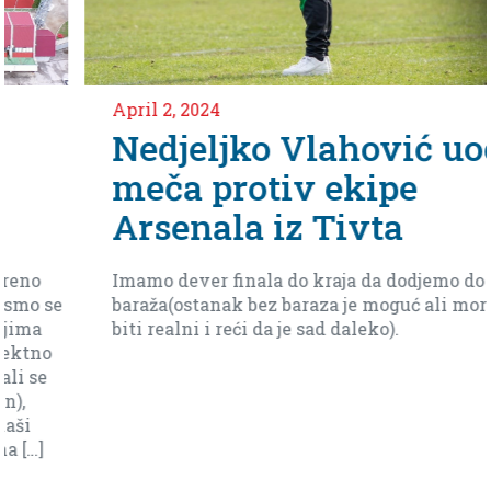
April 2, 2024
Nedjeljko Vlahović uoči
meča protiv ekipe
Arsenala iz Tivta
Imamo dever finala do kraja da dodjemo do
baraža(ostanak bez baraza je moguć ali moramo
biti realni i reći da je sad daleko).