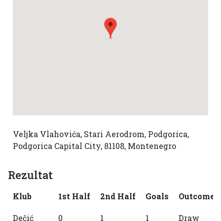
Veljka Vlahovića, Stari Aerodrom, Podgorica,
Podgorica Capital City, 81108, Montenegro
Rezultat
Klub
1st Half
2nd Half
Goals
Outcome
Dečić
0
1
1
Draw