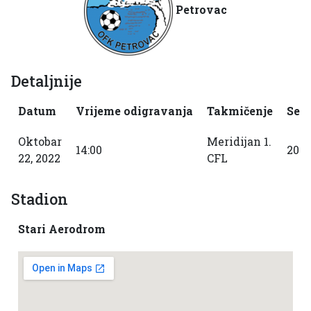
Petrovac
Detaljnije
Datum
Vrijeme odigravanja
Takmičenje
Sez
Oktobar
Meridijan 1.
14:00
2022
22, 2022
CFL
Stadion
Stari Aerodrom