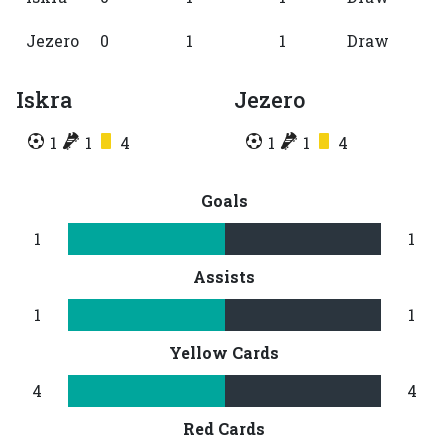
Jezero
0
1
1
Draw
Iskra
Jezero
1
1
4
1
1
4
Goals
1
1
Assists
1
1
Yellow Cards
4
4
Red Cards