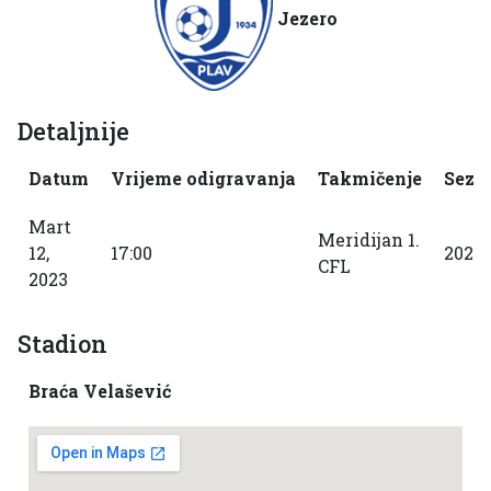
Jezero
Detaljnije
Datum
Vrijeme odigravanja
Takmičenje
Sezo
Mart
Meridijan 1.
12,
17:00
2022
CFL
2023
Stadion
Braća Velašević