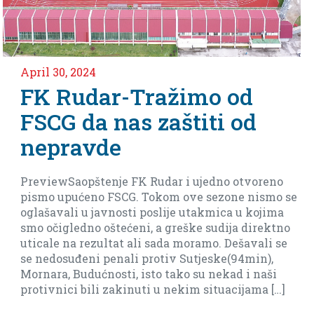
4
April 2, 2024
dar-Tražimo od
Nedjel
a nas zaštiti od
meča p
vde
Arsena
štenje FK Rudar i ujedno otvoreno
Imamo dever f
no FSCG. Tokom ove sezone nismo se
baraža(ostana
 javnosti poslije utakmica u kojima
biti realni i r
o oštećeni, a greške sudija direktno
ezultat ali sada moramo. Dešavali se
i penali protiv Sutjeske(94min),
ućnosti, isto tako su nekad i naši
ili zakinuti u nekim situacijama […]