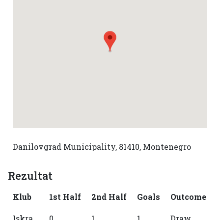
Danilovgrad Municipality, 81410, Montenegro
Rezultat
Klub
1st Half
2nd Half
Goals
Outcome
Iskra
0
1
1
Draw