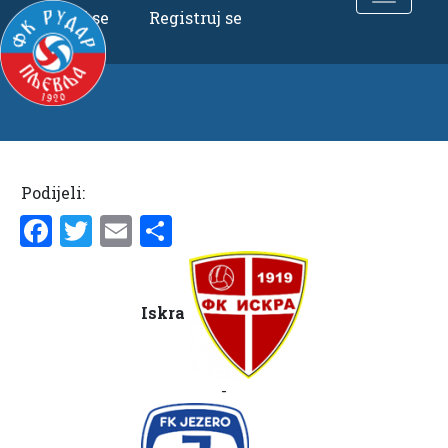
Uloguj se
Registruj se
Podijeli:
Facebook
Twitter
Email
Share
Iskra
-