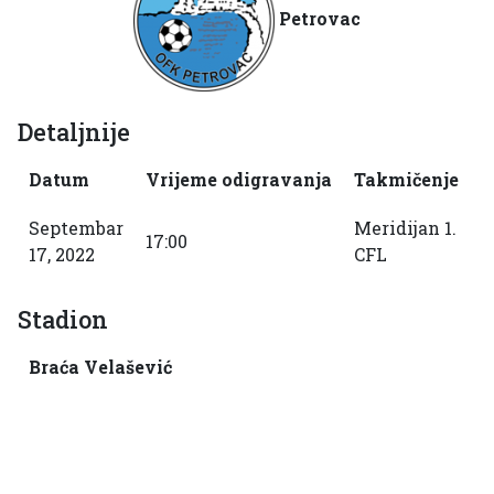
Petrovac
Detaljnije
Datum
Vrijeme odigravanja
Takmičenje
S
Septembar
Meridijan 1.
17:00
2
17, 2022
CFL
Stadion
Braća Velašević