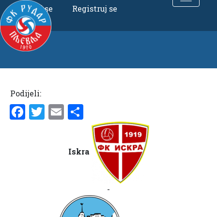
Uloguj se
Registruj se
Podijeli:
Facebook
Twitter
Email
Share
Iskra
-