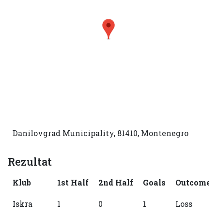
Danilovgrad Municipality, 81410, Montenegro
Rezultat
Klub
1st Half
2nd Half
Goals
Outcome
Iskra
1
0
1
Loss