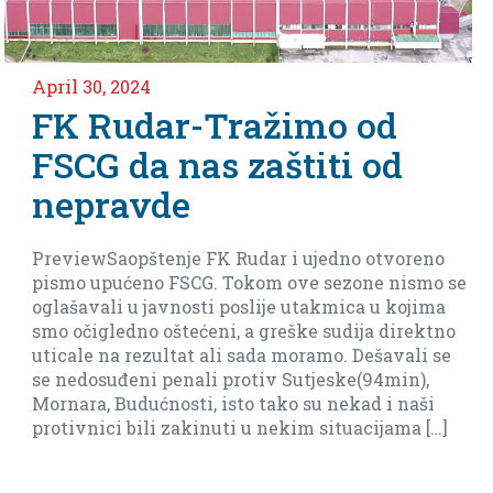
il 30, 2024
Apri
K Rudar-Tražimo od
Ne
SCG da nas zaštiti od
m
epravde
Ar
eviewSaopštenje FK Rudar i ujedno otvoreno
Ima
smo upućeno FSCG. Tokom ove sezone nismo se
bar
ašavali u javnosti poslije utakmica u kojima
biti
 očigledno oštećeni, a greške sudija direktno
cale na rezultat ali sada moramo. Dešavali se
nedosuđeni penali protiv Sutjeske(94min),
nara, Budućnosti, isto tako su nekad i naši
tivnici bili zakinuti u nekim situacijama […]