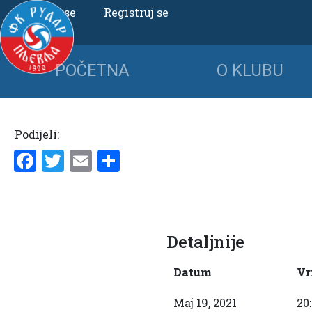
Uloguj se
Registruj se
POČETNA
O KLUBU
Podijeli:
Facebook
Twitter
Email
Share
Detaljnije
Datum
Vr
Maj 19, 2021
20