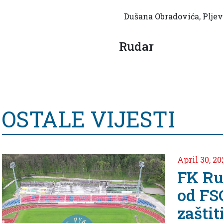
Dušana Obradovića, Pljev
Rudar
OSTALE VIJESTI
4
dar-Tražimo
G da nas
i od nepravde