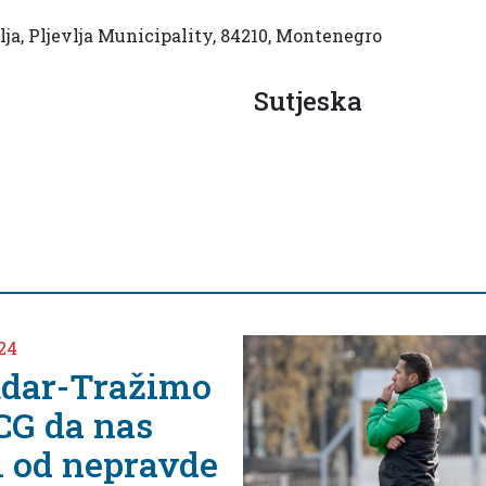
lja, Pljevlja Municipality, 84210, Montenegro
Sutjeska
April 2, 2024
Nedjeljko Vlahović
uoči meča protiv
ekipe Arsenala iz