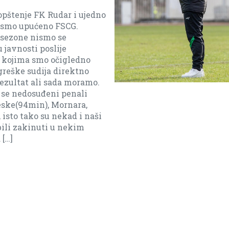
Tivta
Imamo dever finala do kraja da
dodjemo do baraža(ostanak bez baraza
je moguć ali moramo biti realni i reći
da je sad daleko).