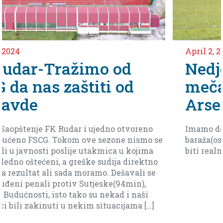
April 2, 2024
Nedjeljko Vlahović uo
meča protiv ekipe
Arsenala iz Tivta
oreno
Imamo dever finala do kraja da dodjemo do
ismo se
baraža(ostanak bez baraza je moguć ali mo
ojima
biti realni i reći da je sad daleko).
rektno
ali se
n),
naši
ma […]