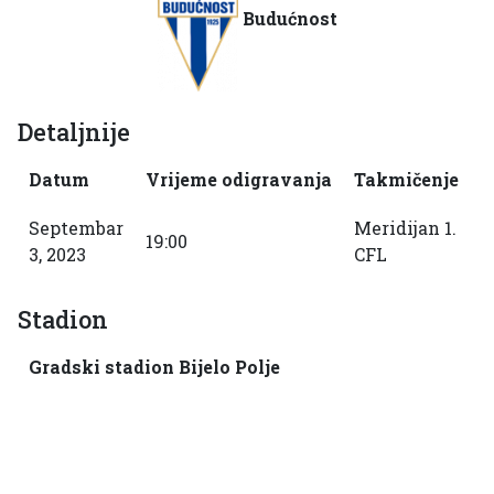
Budućnost
Detaljnije
Datum
Vrijeme odigravanja
Takmičenje
S
Septembar
Meridijan 1.
19:00
2
3, 2023
CFL
Stadion
Gradski stadion Bijelo Polje