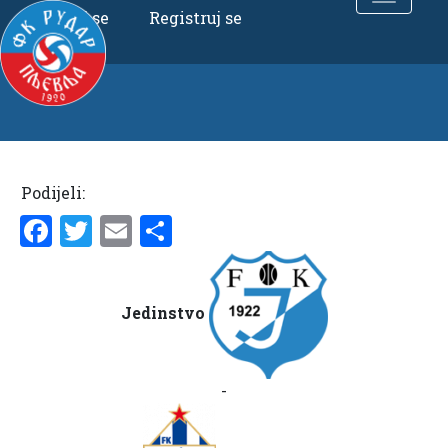
Uloguj se
Registruj se
Podijeli:
Facebook
Twitter
Email
Share
Jedinstvo
-