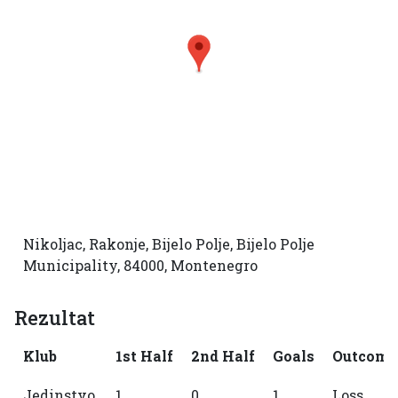
Nikoljac, Rakonje, Bijelo Polje, Bijelo Polje
Municipality, 84000, Montenegro
Rezultat
Klub
1st Half
2nd Half
Goals
Outcome
Jedinstvo
1
0
1
Loss