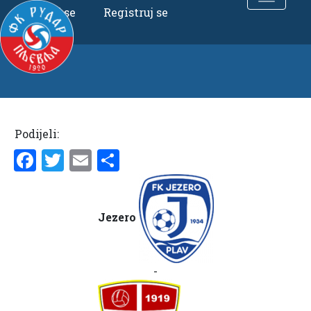
Uloguj se
Registruj se
Podijeli:
Facebook
Twitter
Email
Share
Jezero
-