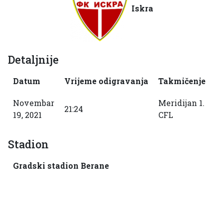
Iskra
Detaljnije
Datum
Vrijeme odigravanja
Takmičenje
S
Novembar
Meridijan 1.
21:24
2
19, 2021
CFL
Stadion
Gradski stadion Berane