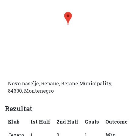
Novo naselje, Беране, Berane Municipality,
84300, Montenegro
Rezultat
Klub
1st Half
2nd Half
Goals
Outcome
Jezero
1
0
1
Win