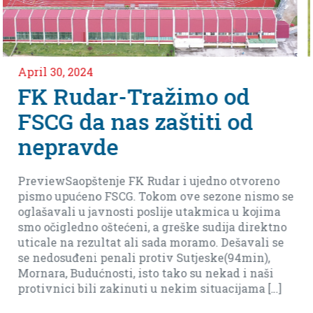
April 2, 2024
mo od
Nedjeljko Vlahov
ti od
meča protiv ekip
Arsenala iz Tivta
jedno otvoreno
Imamo dever finala do kraja da d
 sezone nismo se
baraža(ostanak bez baraza je mog
akmica u kojima
biti realni i reći da je sad daleko).
 sudija direktno
amo. Dešavali se
jeske(94min),
u nekad i naši
situacijama […]