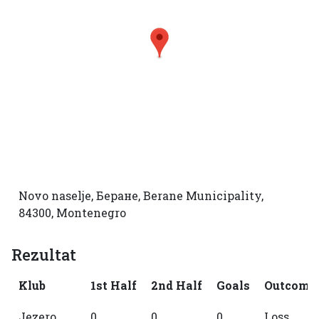
Novo naselje, Беране, Berane Municipality,
84300, Montenegro
Rezultat
Klub
1st Half
2nd Half
Goals
Outcome
Jezero
0
0
0
Loss