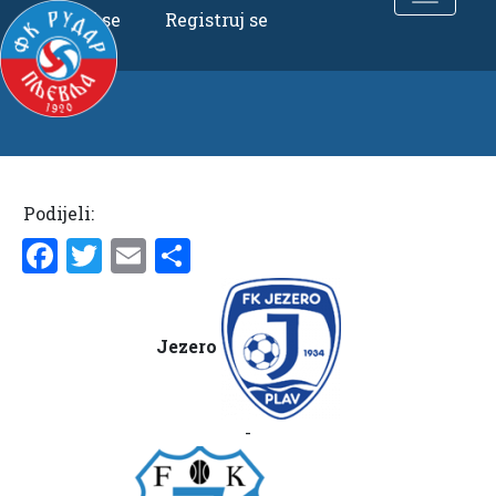
Uloguj se
Registruj se
Podijeli:
Facebook
Twitter
Email
Share
Jezero
-