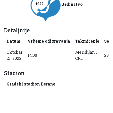
Jedinstvo
Detaljnije
Datum
Vrijeme odigravanja
Takmičenje
Sez
Oktobar
Meridijan 1.
14:00
2022
21, 2022
CFL
Stadion
Gradski stadion Berane