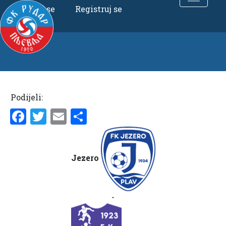
Uloguj se
Registruj se
Podijeli:
Facebook
Twitter
Email
Share
Jezero
-