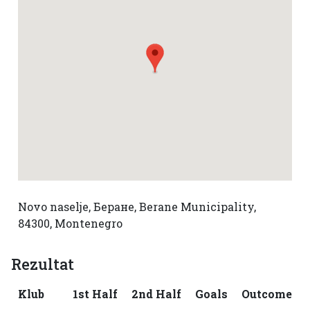
Novo naselje, Беране, Berane Municipality,
84300, Montenegro
Rezultat
Klub
1st Half
2nd Half
Goals
Outcome