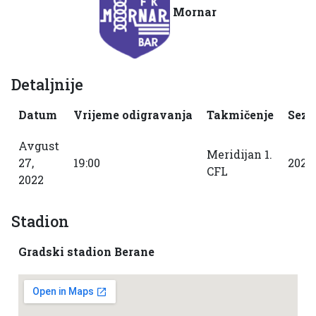
Mornar
Detaljnije
Datum
Vrijeme odigravanja
Takmičenje
Sezo
Avgust
Meridijan 1.
27,
19:00
2022
CFL
2022
Stadion
Gradski stadion Berane