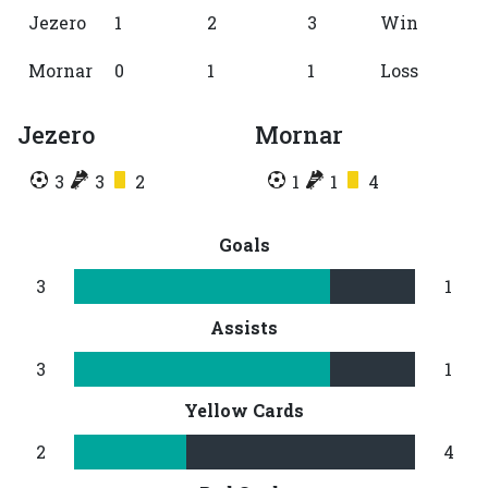
Jezero
1
2
3
Win
Mornar
0
1
1
Loss
Jezero
Mornar
3
3
2
1
1
4
Goals
3
1
Assists
3
1
Yellow Cards
2
4