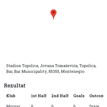
Stadion Topolica, Jovana Tomaševića, Topolica,
Bar, Bar Municipality, 85355, Montenegro
Rezultat
Klub
1st Half
2nd Half
Goals
Outcome
Mornar
0
0
0
Draw