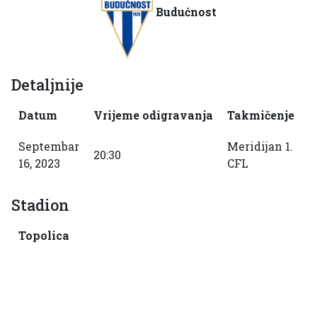
Budućnost
Detaljnije
Datum
Vrijeme odigravanja
Takmičenje
S
Septembar
Meridijan 1.
20:30
2
16, 2023
CFL
Stadion
Topolica