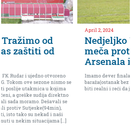
April 2, 2024
Nedjeljko Vlahović uoči
meča protiv ekipe
Arsenala iz Tivta
no
Imamo dever finala do kraja da dodjemo do
o se
baraža(ostanak bez baraza je moguć ali moram
ma
biti realni i reći da je sad daleko).
tno
se
i
…]