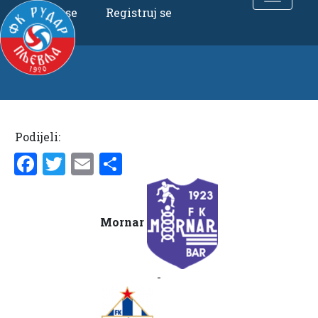
Uloguj se
Registruj se
Podijeli:
Facebook
Twitter
Email
Share
Mornar
-