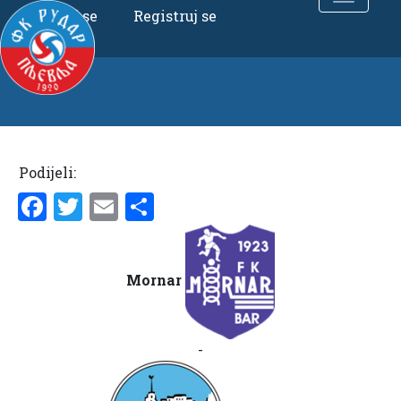
Uloguj se
Registruj se
Podijeli:
Facebook
Twitter
Email
Share
Mornar
-