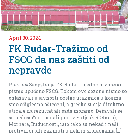
il 30, 2024
Apri
K Rudar-Tražimo od
Ne
SCG da nas zaštiti od
m
epravde
Ar
eviewSaopštenje FK Rudar i ujedno otvoreno
Ima
smo upućeno FSCG. Tokom ove sezone nismo se
bar
ašavali u javnosti poslije utakmica u kojima
biti
 očigledno oštećeni, a greške sudija direktno
cale na rezultat ali sada moramo. Dešavali se
nedosuđeni penali protiv Sutjeske(94min),
nara, Budućnosti, isto tako su nekad i naši
tivnici bili zakinuti u nekim situacijama […]