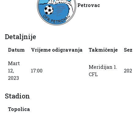
Petrovac
Detaljnije
Datum
Vrijeme odigravanja
Takmičenje
Sezo
Mart
Meridijan 1.
12,
17:00
2022
CFL
2023
Stadion
Topolica