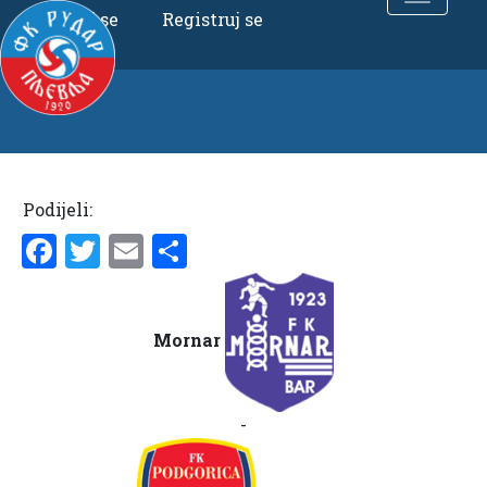
Uloguj se
Registruj se
Podijeli:
Facebook
Twitter
Email
Share
Mornar
-