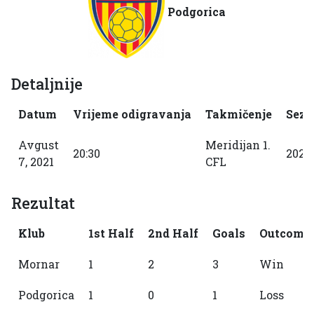
Podgorica
Detaljnije
Datum
Vrijeme odigravanja
Takmičenje
Sezo
Avgust
Meridijan 1.
20:30
2021
7, 2021
CFL
Rezultat
Klub
1st Half
2nd Half
Goals
Outcome
Mornar
1
2
3
Win
Podgorica
1
0
1
Loss