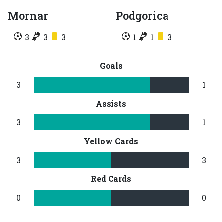
Mornar
Podgorica
3
3
3
1
1
3
Goals
3
1
Assists
3
1
Yellow Cards
3
3
Red Cards
0
0