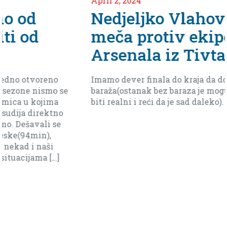
April 2, 2024
Nedjeljko Vlahović uoči
meča protiv ekipe
Arsenala iz Tivta
o
Imamo dever finala do kraja da dodjemo do
 se
baraža(ostanak bez baraza je moguć ali moramo
a
biti realni i reći da je sad daleko).
no
e
]