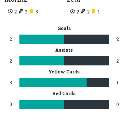
2
2
3
2
2
1
Goals
2
2
Assists
2
2
Yellow Cards
3
1
Red Cards
0
0