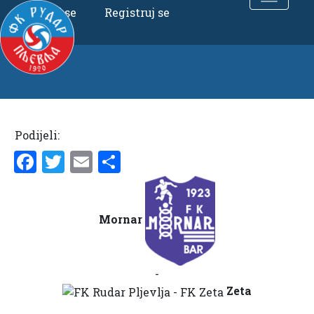
Uloguj se
Registruj se
Podijeli:
Facebook
Twitter
Email
Share
Mornar
-
Zeta