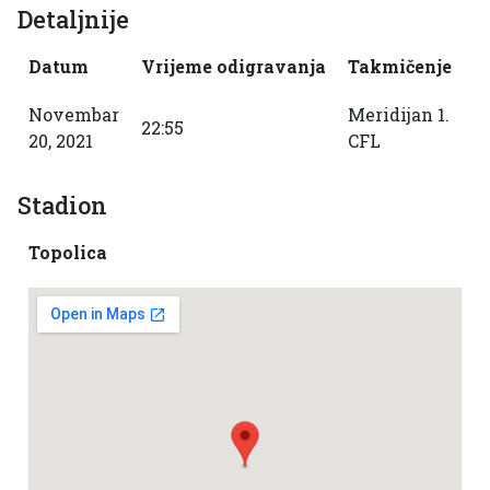
Detaljnije
Datum
Vrijeme odigravanja
Takmičenje
S
Novembar
Meridijan 1.
22:55
2
20, 2021
CFL
Stadion
Topolica