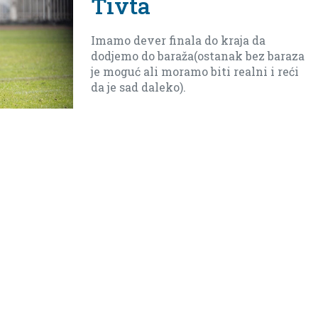
Tivta
Imamo dever finala do kraja da
dodjemo do baraža(ostanak bez baraza
je moguć ali moramo biti realni i reći
da je sad daleko).