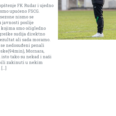
e FK Rudar i ujedno
upućeno FSCG.
e nismo se
sti poslije
a smo očigledno
e sudija direktno
at ali sada moramo.
dosuđeni penali
4min), Mornara,
tako su nekad i naši
akinuti u nekim