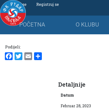
Uloguj se
Registruj se
POČETNA
O KLUBU
Podijeli:
Facebook
Twitter
Email
Share
Detaljnije
Datum
Februar 28, 2023