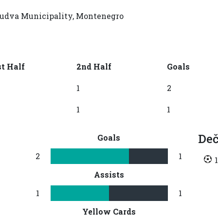
 Budva Municipality, Montenegro
st Half
2nd Half
Goals
1
2
1
1
Deč
Goals
2
1
Assists
1
1
Yellow Cards