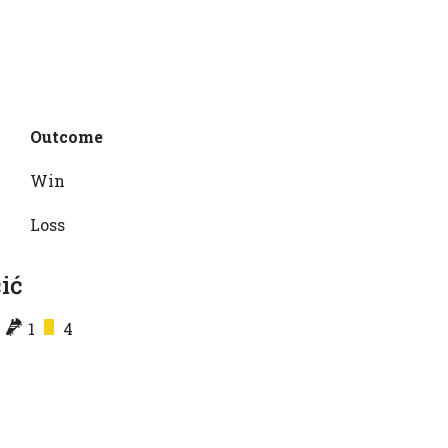
Outcome
Win
Loss
ić
1
1
4