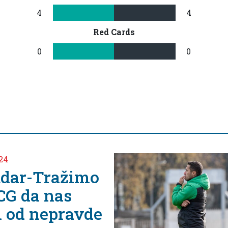
4
4
Red Cards
0
0
r-Tražimo
da nas
d nepravde