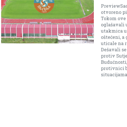
PreviewSaopštenj
otvoreno pismo 
Tokom ove sezon
oglašavali u javno
utakmica u kojim
oštećeni, a grešk
uticale na rezult
Dešavali se se ne
protiv Sutjeske(9
Budućnosti, isto 
protivnici bili z
situacijama […]