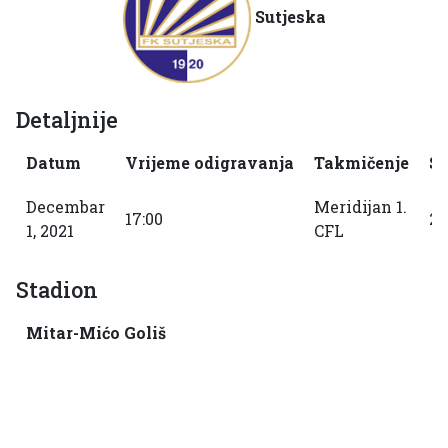
Sutjeska
Detaljnije
Datum
Vrijeme odigravanja
Takmičenje
S
Decembar
Meridijan 1.
17:00
20
1, 2021
CFL
Stadion
Mitar-Mićo Goliš