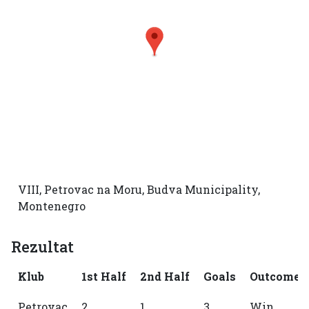
VIII, Petrovac na Moru, Budva Municipality,
Montenegro
Rezultat
Klub
1st Half
2nd Half
Goals
Outcome
Petrovac
2
1
3
Win