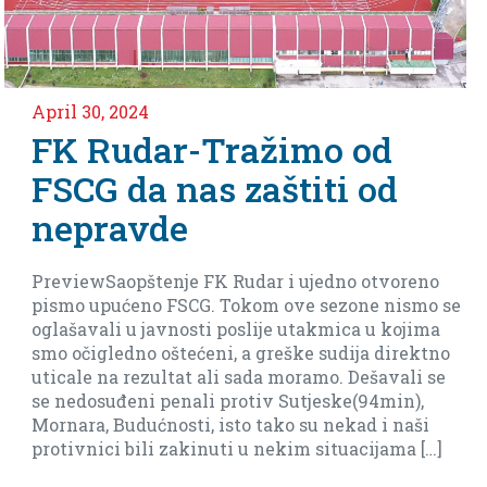
il 30, 2024
Apri
K Rudar-Tražimo od
Ne
SCG da nas zaštiti od
m
epravde
Ar
eviewSaopštenje FK Rudar i ujedno otvoreno
Ima
smo upućeno FSCG. Tokom ove sezone nismo se
bar
ašavali u javnosti poslije utakmica u kojima
biti
 očigledno oštećeni, a greške sudija direktno
cale na rezultat ali sada moramo. Dešavali se
nedosuđeni penali protiv Sutjeske(94min),
nara, Budućnosti, isto tako su nekad i naši
tivnici bili zakinuti u nekim situacijama […]