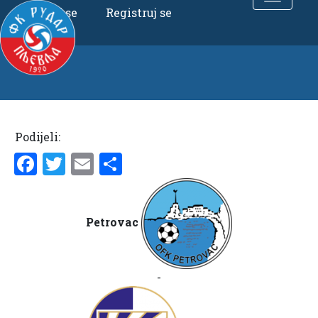
Uloguj se
Registruj se
Podijeli:
Facebook
Twitter
Email
Share
Petrovac
-