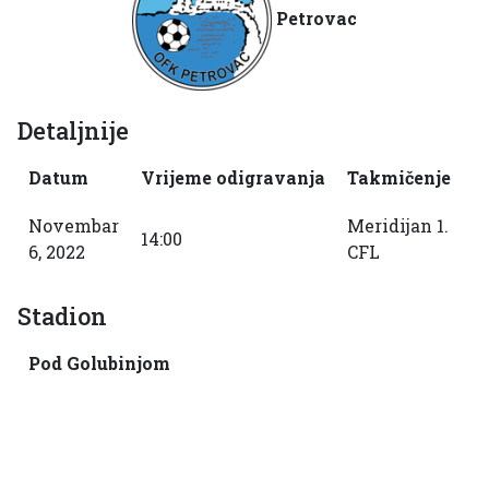
Petrovac
Detaljnije
Datum
Vrijeme odigravanja
Takmičenje
S
Novembar
Meridijan 1.
14:00
2
6, 2022
CFL
Stadion
Pod Golubinjom