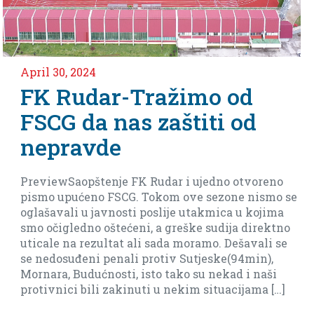
il 30, 2024
Apri
K Rudar-Tražimo od
Ne
SCG da nas zaštiti od
m
epravde
Ar
eviewSaopštenje FK Rudar i ujedno otvoreno
Ima
smo upućeno FSCG. Tokom ove sezone nismo se
bar
ašavali u javnosti poslije utakmica u kojima
biti
 očigledno oštećeni, a greške sudija direktno
cale na rezultat ali sada moramo. Dešavali se
nedosuđeni penali protiv Sutjeske(94min),
nara, Budućnosti, isto tako su nekad i naši
tivnici bili zakinuti u nekim situacijama […]