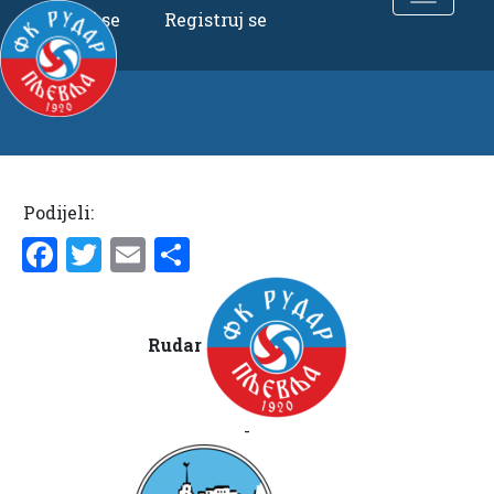
Uloguj se
Registruj se
Podijeli:
Facebook
Twitter
Email
Share
Rudar
-