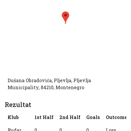
Dušana Obradovića, Pljevlja, Pljevlja
Municipality, 84210, Montenegro
Rezultat
Klub
1st Half
2nd Half
Goals
Outcome
Rudar
0
0
0
Loss