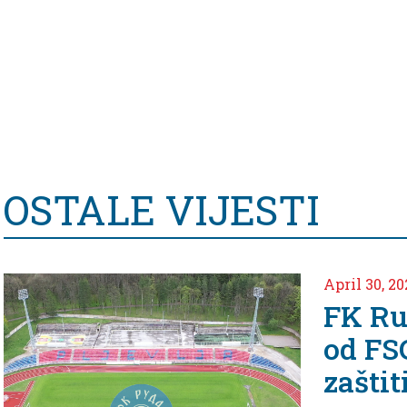
OSTALE VIJESTI
April 30, 2
FK Ru
od FS
zašti