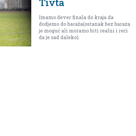
Tivta
Imamo dever finala do kraja da
dodjemo do baraža(ostanak bez baraza
je moguć ali moramo biti realni i reći
da je sad daleko).