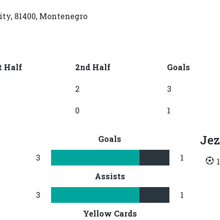
ity, 81400, Montenegro
t Half
2nd Half
Goals
2
3
0
1
Jez
Goals
3
1
Assists
3
1
Yellow Cards