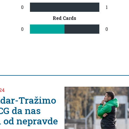
0
1
Red Cards
0
0
024
dar-Tražimo
CG da nas
ti od nepravde