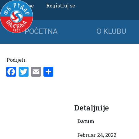
Uloguj se
Registruj se
POČETNA
O KLUBU
Podijeli:
Facebook
Twitter
Email
Share
Detaljnije
Datum
Februar 24, 2022