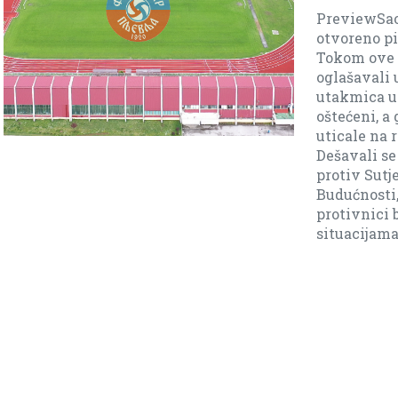
PreviewSao
otvoreno p
Tokom ove 
oglašavali u
utakmica u
oštećeni, a
uticale na 
Dešavali se
protiv Sutj
Budućnosti,
protivnici 
situacijama