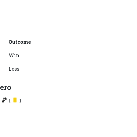
Outcome
Win
Loss
ero
1
1
1