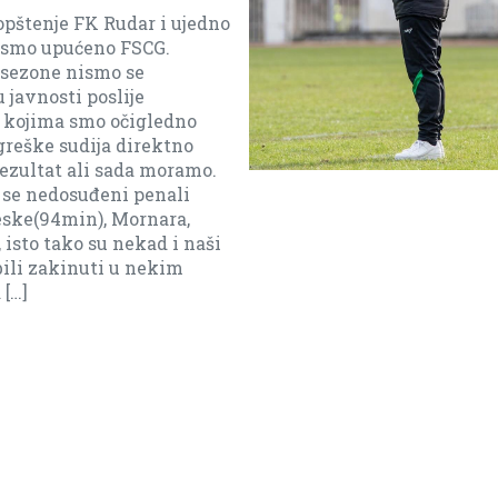
pštenje FK Rudar i ujedno
ismo upućeno FSCG.
sezone nismo se
 javnosti poslije
 kojima smo očigledno
 greške sudija direktno
rezultat ali sada moramo.
 se nedosuđeni penali
eske(94min), Mornara,
 isto tako su nekad i naši
bili zakinuti u nekim
 […]