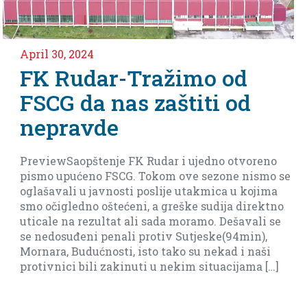
il 30, 2024
Apri
K Rudar-Tražimo od
Ne
SCG da nas zaštiti od
m
epravde
Ar
eviewSaopštenje FK Rudar i ujedno otvoreno
Ima
smo upućeno FSCG. Tokom ove sezone nismo se
bar
ašavali u javnosti poslije utakmica u kojima
biti
 očigledno oštećeni, a greške sudija direktno
cale na rezultat ali sada moramo. Dešavali se
nedosuđeni penali protiv Sutjeske(94min),
nara, Budućnosti, isto tako su nekad i naši
tivnici bili zakinuti u nekim situacijama […]