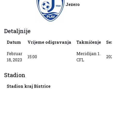
Jezero
Detaljnije
Datum
Vrijeme odigravanja
Takmičenje
Sez
Februar
Meridijan 1.
15:00
2022
18, 2023
CFL
Stadion
Stadion kraj Bistrice