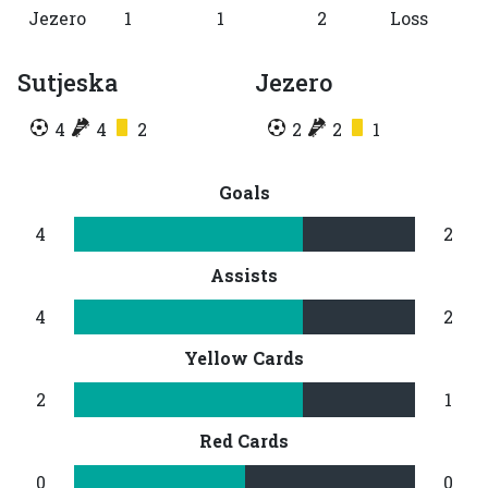
Jezero
1
1
2
Loss
Sutjeska
Jezero
4
4
2
2
2
1
Goals
4
2
Assists
4
2
Yellow Cards
2
1
Red Cards
0
0