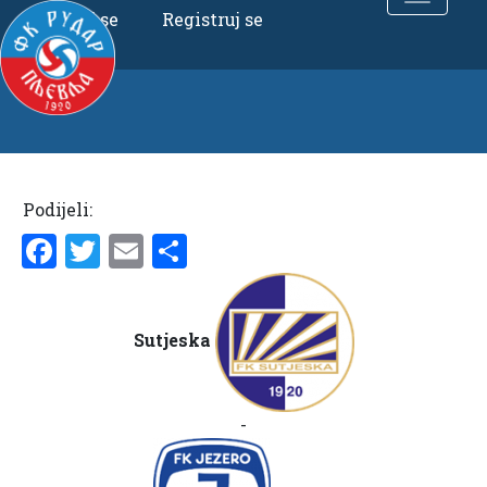
Uloguj se
Registruj se
Podijeli:
Facebook
Twitter
Email
Share
Sutjeska
-