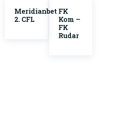
Meridianbet
FK
2. CFL
Kom –
FK
Rudar