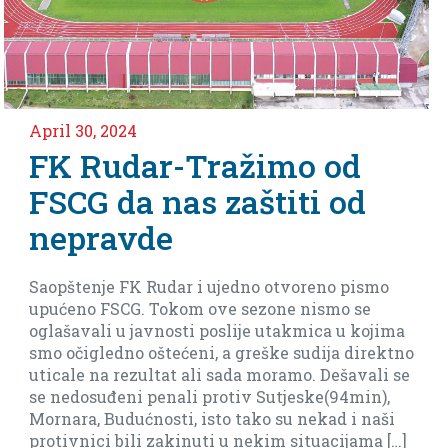
April 30, 2024
FK Rudar-Tražimo od
FSCG da nas zaštiti od
nepravde
Saopštenje FK Rudar i ujedno otvoreno pismo
upućeno FSCG. Tokom ove sezone nismo se
oglašavali u javnosti poslije utakmica u kojima
smo očigledno oštećeni, a greške sudija direktno
uticale na rezultat ali sada moramo. Dešavali se
se nedosuđeni penali protiv Sutjeske(94min),
Mornara, Budućnosti, isto tako su nekad i naši
protivnici bili zakinuti u nekim situacijama […]