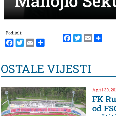
Manojlo Seku
Podijeli:
Facebook
Twitter
Email
Sha
Facebook
Twitter
Email
Share
OSTALE VIJESTI
April 30, 2024
FK Rudar-Tražimo
od FSCG da nas