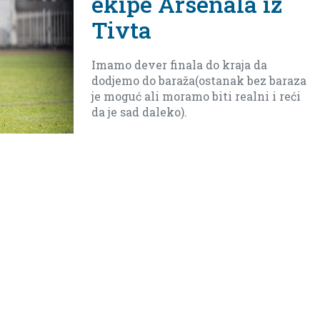
enala iz
a do kraja da
(ostanak bez baraza
o biti realni i reći