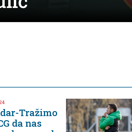
lić
re
April 2, 2024
Nedjeljk
uoči meč