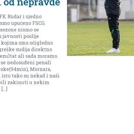
ekipe Ars
Tivta
Imamo dever final
dodjemo do baraža
je moguć ali moram
da je sad daleko).