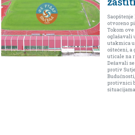
zaštiti od nepravde
Saopštenje FK Rudar i ujedno
otvoreno pismo upućeno FSCG.
Tokom ove sezone nismo se
oglašavali u javnosti poslije
utakmica u kojima smo očigledno
oštećeni, a greške sudija direktno
uticale na rezultat ali sada moramo.
Dešavali se se nedosuđeni penali
protiv Sutjeske(94min), Mornara,
Budućnosti, isto tako su nekad i naši
protivnici bili zakinuti u nekim
situacijama […]