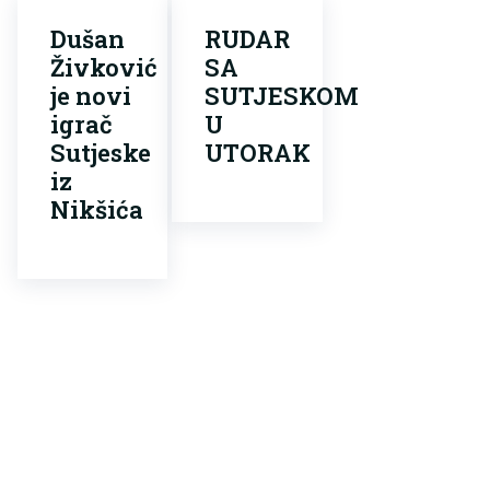
Dušan
RUDAR
Živković
SA
je novi
SUTJESKOM
igrač
U
Sutjeske
UTORAK
iz
Nikšića