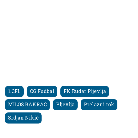
1.CFL
CG Fudbal
FK Rudar Pljevlja
MILOŠ BAKRAČ
Pljevlja
Prelazni rok
Srdjan Nikić