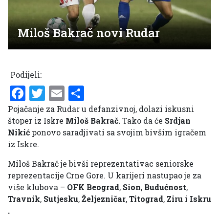
Miloš Bakrač novi Rudar
Podijeli:
Facebook
Twitter
Email
Share
Pojačanje za Rudar u defanzivnoj, dolazi iskusni
štoper iz Iskre
Miloš Bakrač.
Tako da će
Srdjan
Nikić
ponovo saradjivati sa svojim bivšim igračem
iz Iskre.
Miloš Bakrač je bivši reprezentativac seniorske
reprezentacije Crne Gore. U karijeri nastupao je za
više klubova –
OFK Beograd
,
Sion
,
Budućnost
,
Travnik
,
Sutjesku
,
Željezničar
,
Titograd
,
Ziru
i
Iskru
.