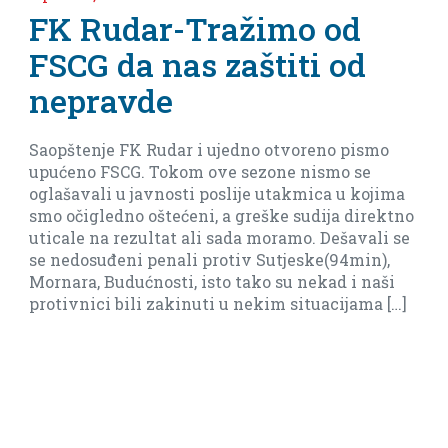
 Rudar-Tražimo od
Ne
CG da nas zaštiti od
me
pravde
Ar
štenje FK Rudar i ujedno otvoreno pismo
Imamo
eno FSCG. Tokom ove sezone nismo se
baraž
šavali u javnosti poslije utakmica u kojima
biti r
očigledno oštećeni, a greške sudija direktno
ale na rezultat ali sada moramo. Dešavali se
edosuđeni penali protiv Sutjeske(94min),
ara, Budućnosti, isto tako su nekad i naši
ivnici bili zakinuti u nekim situacijama […]