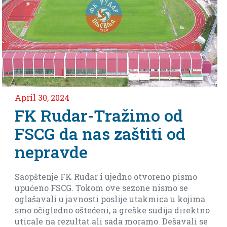
30, 2024
April 2
Rudar-Tražimo od
Ned
G da nas zaštiti od
meč
pravde
Ars
enje FK Rudar i ujedno otvoreno pismo
Imamo d
no FSCG. Tokom ove sezone nismo se
baraža(
vali u javnosti poslije utakmica u kojima
biti rea
igledno oštećeni, a greške sudija direktno
e na rezultat ali sada moramo. Dešavali se