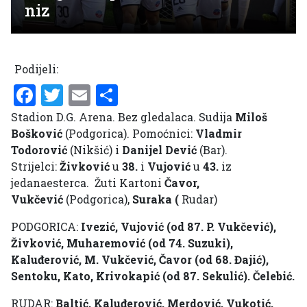
niz
Podijeli:
Facebook
Twitter
Email
Share
Stadion D.G. Arena. Bez gledalaca. Sudija
Miloš
Bošković
(Podgorica). Pomoćnici:
Vladmir
Todorović
(Nikšić) i
Danijel Dević
(Bar).
Strijelci:
Živković
u
38.
i
Vujović
u
43.
iz
jedanaesterca. Žuti Kartoni
Čavor,
Vukčević
(Podgorica),
Suraka (
Rudar)
PODGORICA:
Ivezić, Vujović (od 87. P. Vukčević),
Živković, Muharemović (od 74. Suzuki),
Kaluđerović, M. Vukčević, Čavor (od 68. Đajić),
Sentoku, Kato, Krivokapić (od 87. Sekulić). Čelebić.
RUDAR:
Baltić, Kaluđerović, Merdović, Vukotić,