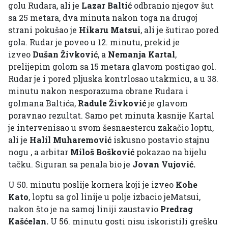
golu Rudara, ali je
Lazar Baltić
odbranio njegov šut
sa 25 metara, dva minuta nakon toga na drugoj
strani pokušao je
Hikaru Matsui
, ali je šutirao pored
gola. Rudar je poveo u 12. minutu, prekid je
izveo
Dušan Živković
, a
Nemanja Kartal
,
prelijepim golom sa 15 metara glavom postigao gol.
Rudar je i pored pljuska kontrlosao utakmicu, a u 38.
minutu nakon nesporazuma obrane Rudara i
golmana Baltića,
Radule Živković
je glavom
poravnao rezultat. Samo pet minuta kasnije Kartal
je intervenisao u svom šesnaestercu zakačio loptu,
ali je
Halil Muharemović
iskusno postavio stajnu
nogu , a arbitar
Miloš Bošković
pokazao na bijelu
tačku. Siguran sa penala bio je
Jovan Vujović.
U 50. minutu poslije kornera koji je izveo
Kohe
Kato
, loptu sa gol linije u polje izbacio jeMatsui,
nakon što je na samoj liniji zaustavio
Predrag
Kašćelan.
U 56. minutu gosti nisu iskoristili grešku