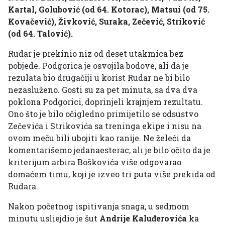
Kartal, Golubović (od 64. Kotorac), Matsui (od 75.
Kovačević), Živković, Suraka, Zečević, Striković
(od 64. Talović).
Rudar je prekinio niz od deset utakmica bez
pobjede. Podgorica je osvojila bodove, ali da je
rezulata bio drugačiji u korist Rudar ne bi bilo
nezasluženo. Gosti su za pet minuta, sa dva dva
poklona Podgorici, doprinjeli krajnjem rezultatu.
Ono što je bilo očigledno primijetilo se odsustvo
Zečevića i Strikovića sa treninga ekipe i nisu na
ovom meču bili ubojiti kao ranije. Ne želeći da
komentarišemo jedanaesterac, ali je bilo očito da je
kriterijum arbira Boškovića više odgovarao
domaćem timu, koji je izveo tri puta više prekida od
Rudara.
Nakon početnog ispitivanja snaga, u sedmom
minutu usliejdio je šut
Andrije Kaluđerovića
ka