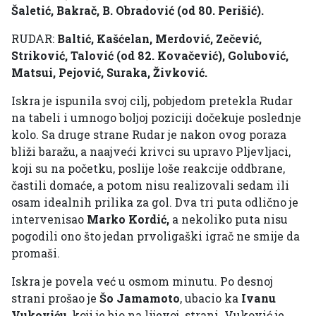
Šaletić, Bakrač, B. Obradović (od 80. Perišić).
RUDAR:
Baltić, Kašćelan, Merdović, Zečević,
Striković, Talović (od 82. Kovačević), Golubović,
Matsui, Pejović, Suraka, Živković.
Iskra je ispunila svoj cilj, pobjedom pretekla Rudar
na tabeli i umnogo boljoj poziciji dočekuje poslednje
kolo. Sa druge strane Rudar je nakon ovog poraza
bliži baražu, a naajveći krivci su upravo Pljevljaci,
koji su na početku, poslije loše reakcije oddbrane,
častili domaće, a potom nisu realizovali sedam ili
osam idealnih prilika za gol. Dva tri puta odlično je
intervenisao
Marko Kordić,
a nekoliko puta nisu
pogodili ono što jedan prvoligaški igrač ne smije da
promaši.
Iskra je povela već u osmom minutu. Po desnoj
strani prošao je
Šo Jamamoto
, ubacio ka
Ivanu
Vukoviću
, koji je bio na lijevoj strani. Vuković je