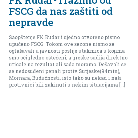
i od
meča protiv ekipe
Arsenala iz Tivta
reno pismo
Imamo dever finala do kraja da dod
ismo se
baraža(ostanak bez baraza je moguć
ica u kojima
biti realni i reći da je sad daleko).
dija direktno
. Dešavali se
ke(94min),
ekad i naši
tuacijama […]