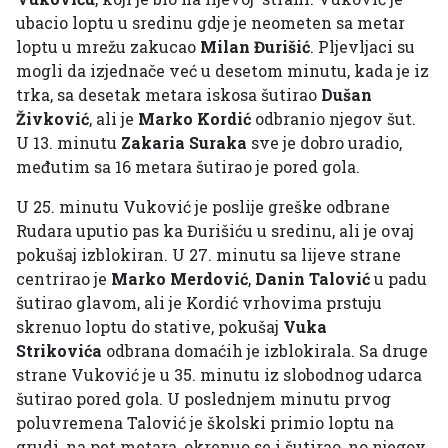
ubacio loptu u sredinu gdje je neometen sa metar
loptu u mrežu zakucao
Milan Đurišić
. Pljevljaci su
mogli da izjednače već u desetom minutu, kada je iz
trka, sa desetak metara iskosa šutirao
Dušan
Živković
, ali je
Marko Kordić
odbranio njegov šut.
U 13. minutu
Zakaria Suraka
sve je dobro uradio,
međutim sa 16 metara šutirao je pored gola.
U 25. minutu Vuković je poslije greške odbrane
Rudara uputio pas ka Đurišiću u sredinu, ali je ovaj
pokušaj izblokiran. U 27. minutu sa lijeve strane
centrirao je
Marko Merdović
,
Danin Talović
u padu
šutirao glavom, ali je Kordić vrhovima prstuju
skrenuo loptu do stative, pokušaj
Vuka
Strikovića
odbrana domaćih je izblokirala. Sa druge
strane Vuković je u 35. minutu iz slobodnog udarca
šutirao pored gola. U poslednjem minutu prvog
poluvremena Talović je školski primio loptu na
grudi, na pet metara, okrenuo se i šutirao, no njegov