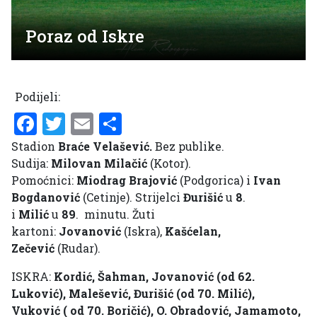
Poraz od Iskre
Podijeli:
Facebook
Twitter
Email
Share
Stadion
Braće Velašević.
Bez publike.
Sudija:
Milovan Milačić
(Kotor).
Pomoćnici:
Miodrag Brajović
(Podgorica) i
Ivan
Bogdanović
(Cetinje). Strijelci
Đurišić
u
8
.
i
Milić
u
89
. minutu. Žuti
kartoni:
Jovanović
(Iskra),
Kašćelan,
Zečević
(Rudar).
ISKRA:
Kordić, Šahman, Jovanović (od 62.
Luković), Malešević, Đurišić (od 70. Milić),
Vuković ( od 70. Boričić), O. Obradović, Jamamoto,