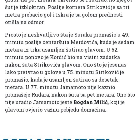
šut je izblokiran. Poslije kornera Striković je sa tri
metra prebacio gol i Iskra je sa golom prednosti
otišla na odmor.
Prosto je neshvatljivo šta je Suraka promašio u 49.
minutu poslije centaršuta Merdovića, kada je sedam
metara iz trka usamljen šutirao glavom. U 52.
minutu ponovo je Kordić bio na visini zadatka
nakon šuta Strikovića glavom. Ono što je jesenas
lako pretvrao u golove u 75. minutu Striković je
promašio, kada je usamljen šutirao sa desetak
metara. U 77. minutu Jamamoto nije kaznio
promašeje Rudara, nakon šuta sa pet metara. Ono što
nije uradio Jamamoto jeste
Bogdan Milić,
koji je
glavom ovjerio važnu pobjedu domaćina.