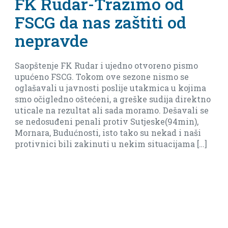
dar-Tražimo od
Nedjel
a nas zaštiti od
meča p
vde
Arsena
K Rudar i ujedno otvoreno pismo
Imamo dever f
G. Tokom ove sezone nismo se
baraža(ostana
 javnosti poslije utakmica u kojima
biti realni i r
o oštećeni, a greške sudija direktno
ezultat ali sada moramo. Dešavali se
i penali protiv Sutjeske(94min),
ućnosti, isto tako su nekad i naši
ili zakinuti u nekim situacijama […]