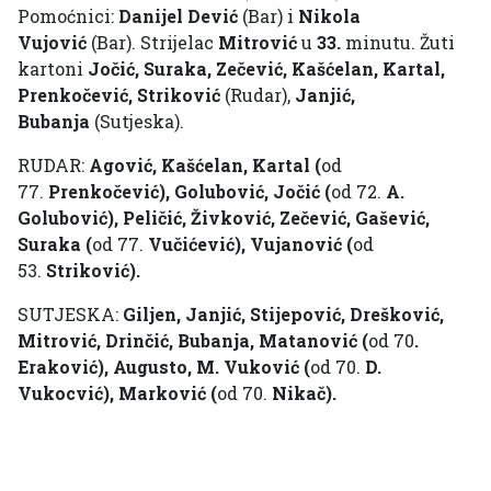
Pomoćnici:
Danijel Dević
(Bar) i
Nikola
Vujović
(Bar). Strijelac
Mitrović
u
33.
minutu. Žuti
kartoni
Jočić, Suraka, Zečević, Kašćelan, Kartal,
Prenkočević, Striković
(Rudar),
Janjić,
Bubanja
(Sutjeska).
RUDAR:
Agović, Kašćelan, Kartal (
od
77.
Prenkočević), Golubović, Jočić (
od 72.
A.
Golubović), Peličić, Živković, Zečević, Gašević,
Suraka (
od 77.
Vučićević), Vujanović (
od
53.
Striković).
SUTJESKA:
Giljen, Janjić, Stijepović, Drešković,
Mitrović, Drinčić, Bubanja, Matanović (
od 70
.
Eraković), Augusto, M. Vuković (
od 70.
D.
Vukocvić), Marković (
od 70.
Nikač).