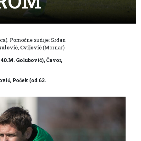
AROM
ca). Pomoćne sudije: Srđan
kulović, Cvijović
(Mornar)
 40.M. Golubović), Čavor,
ović, Poček (od 63.