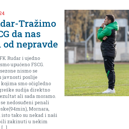
4
ljko Vlahović
meča protiv
 Arsenala iz
 finala do kraja da
baraža(ostanak bez baraza
i moramo biti realni i reći
leko).