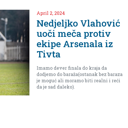
Mart 28, 2024
Čuvar naše mreže
Milisav
Vuksanović uoči
meča protiv ekipe
Sutjeske
Teško je igrati u Nikšiću ali smo se
mi spremili i fizički i taktički i
pokušaćemo da iznenadimo
protivnika.