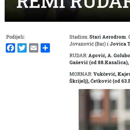
REMI RUDA
Podijeli:
Stadion:
Stari Aerodrom
.
Jovanović (Bar) i
Jovica T
Facebook
Twitter
Email
Share
RUDAR:
Agović, A. Golubo
Gašević (od 88.Kasalica), 
MORNAR:
Vukčević, Kajevi
Škrijelj), Ćetković (od 63