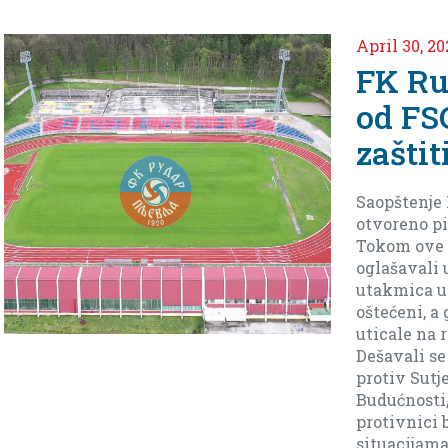
April 2, 202
Nedje
uoči 
ekipe
Tivta
Imamo dever
dodjemo do 
je moguć al
da je sad da