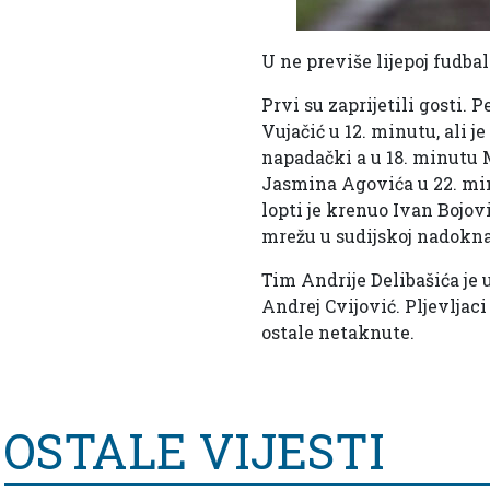
U ne previše lijepoj fudba
Prvi su zaprijetili gosti.
Vujačić u 12. minutu, ali je
napadački a u 18. minutu 
Jasmina Agovića u 22. minu
lopti je krenuo Ivan Bojov
mrežu u sudijskoj nadoknad
Tim Andrije Delibašića je 
Andrej Cvijović. Pljevljaci
ostale netaknute.
OSTALE VIJESTI