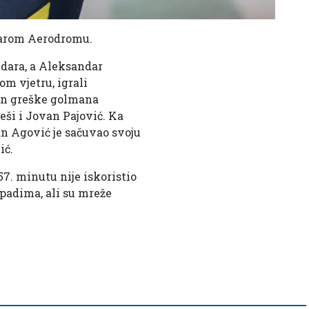
Starom Aerodromu.
udara, a Aleksandar
om vjetru, igrali
kon greške golmana
eši i Jovan Pajović. Ka
man Agović je sačuvao svoju
ić.
7. minutu nije iskoristio
apadima, ali su mreže