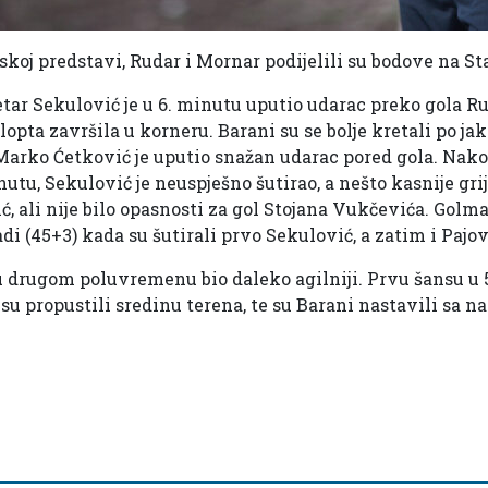
lskoj predstavi, Rudar i Mornar podijelili su bodove na 
 Petar Sekulović je u 6. minutu uputio udarac preko gola R
 lopta završila u korneru. Barani su se bolje kretali po jak
Marko Ćetković je uputio snažan udarac pored gola. Na
tu, Sekulović je neuspješno šutirao, a nešto kasnije grij
ić, ali nije bilo opasnosti za gol Stojana Vukčevića. Gol
i (45+3) kada su šutirali prvo Sekulović, a zatim i Pajov
u drugom poluvremenu bio daleko agilniji. Prvu šansu u 5
 su propustili sredinu terena, te su Barani nastavili sa n