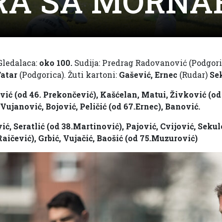
RA SA MORN
 Gledalaca:
oko 100.
Sudija: Predrag Radovanović (Podgori
atar
(Podgorica). Žuti kartoni:
Gašević, Ernec
(Rudar)
Se
vić (od 46. Prekončević), Kašćelan, Matui, Živković (od
Vujanović, Bojović, Peličić (od 67.Ernec), Banović.
ć, Seratlić (od 38.Martinović), Pajović, Cvijović, Sekul
.Raičević), Grbić, Vujačić, Baošić (od 75.Muzurović)