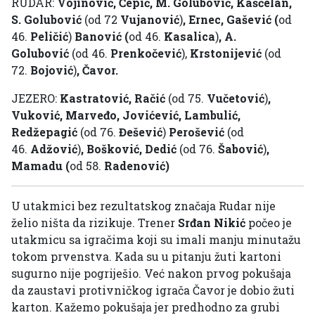
RUDAR:
Vojinović, Čepić, M. Golubović, Kašćelan,
S. Golubović
(od 72
Vujanović
)
, Ernec, Gašević (
od
46.
Peličić
)
Banović (
od 46.
Kasalica
)
, A.
Golubović
(od 46.
Prenkočević
),
Krstonijević
(od
72.
Bojović
)
, Čavor.
JEZERO:
Kastratović, Račić
(od 75.
Vučetović
)
,
Vuković, Marveđo, Jovićević, Lambulić,
Redžepagić
(od 76.
Đešević
)
Perošević
(od
46.
Adžović
)
, Bošković, Dedić
(od 76.
Šabović
)
,
Mamadu (
od 58.
Radenović)
U utakmici bez rezultatskog značaja Rudar nije
želio ništa da rizikuje. Trener
Srđan Nikić
počeo je
utakmicu sa igračima koji su imali manju minutažu
tokom prvenstva. Kada su u pitanju žuti kartoni
sugurno nije pogriješio. Već nakon prvog pokušaja
da zaustavi protivničkog igrača Čavor je dobio žuti
karton. Kažemo pokušaja jer predhodno za grubi