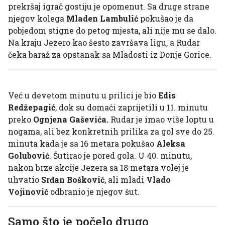
prekršaj igrač gostiju je opomenut. Sa druge strane
njegov kolega
Mladen Lambulić
pokušao je da
pobjedom stigne do petog mjesta, ali nije mu se dalo.
Na kraju Jezero kao šesto završava ligu, a Rudar
čeka baraž za opstanak sa Mladosti iz Donje Gorice.
Već u devetom minutu u prilici je bio
Edis
Redžepagić
, dok su domaći zaprijetili u 11. minutu
preko
Ognjena Gaševića.
Rudar je imao više loptu u
nogama, ali bez konkretnih prilika za gol sve do 25.
minuta kada je sa 16 metara pokušao
Aleksa
Golubović
. Šutirao je pored gola. U 40. minutu,
nakon brze akcije Jezera sa 18 metara volej je
uhvatio
Srđan Bošković
, ali mladi
Vlado
Vojinović
odbranio je njegov šut.
Samo što je počelo drugo