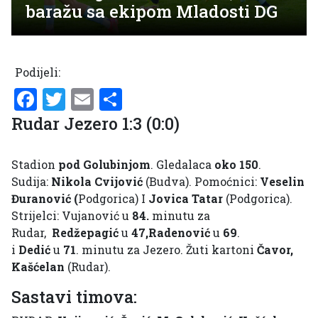
baražu sa ekipom Mladosti DG
Podijeli:
Facebook
Twitter
Email
Share
Rudar Jezero 1:3 (0:0)
Stadion
pod Golubinjom
. Gledalaca
oko 150
.
Sudija:
Nikola Cvijović
(Budva). Pomoćnici:
Veselin
Đuranović (
Podgorica) I
Jovica Tatar
(Podgorica).
Strijelci: Vujanović u
84.
minutu za
Rudar,
Redžepagić
u
47,Radenović
u
69
.
i
Dedić
u
71
. minutu za Jezero. Žuti kartoni
Čavor,
Kašćelan
(Rudar).
Sastavi timova: