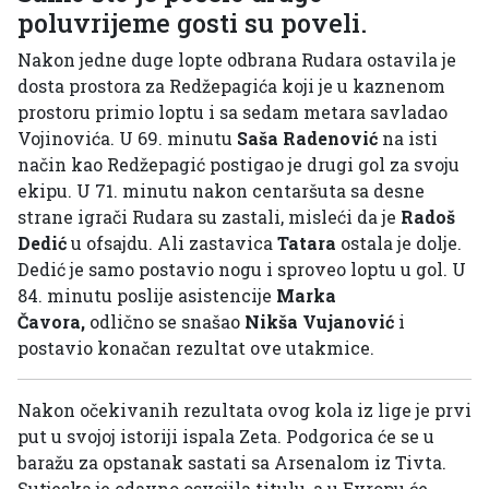
poluvrijeme gosti su poveli.
Nakon jedne duge lopte odbrana Rudara ostavila je
dosta prostora za Redžepagića koji je u kaznenom
prostoru primio loptu i sa sedam metara savladao
Vojinovića. U 69. minutu
Saša Radenović
na isti
način kao Redžepagić postigao je drugi gol za svoju
ekipu. U 71. minutu nakon centaršuta sa desne
strane igrači Rudara su zastali, misleći da je
Radoš
Dedić
u ofsajdu. Ali zastavica
Tatara
ostala je dolje.
Dedić je samo postavio nogu i sproveo loptu u gol. U
84. minutu poslije asistencije
Marka
Čavora,
odlično se snašao
Nikša Vujanović
i
postavio konačan rezultat ove utakmice.
Nakon očekivanih rezultata ovog kola iz lige je prvi
put u svojoj istoriji ispala Zeta. Podgorica će se u
baražu za opstanak sastati sa Arsenalom iz Tivta.
Sutjeska je odavno osvojila titulu, a u Evropu će,