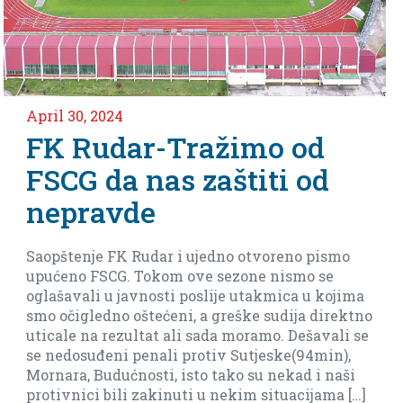
April 2, 2024
 od
Nedjeljko Vlahović
i od
meča protiv ekipe
Arsenala iz Tivta
reno pismo
Imamo dever finala do kraja da dod
ismo se
baraža(ostanak bez baraza je moguć
ica u kojima
biti realni i reći da je sad daleko).
dija direktno
. Dešavali se
ke(94min),
ekad i naši
tuacijama […]