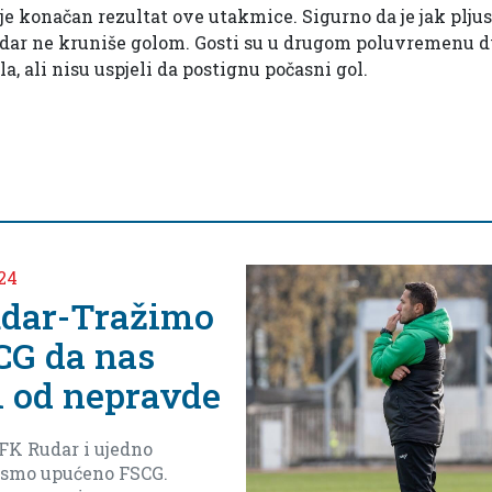
e konačan rezultat ove utakmice. Sigurno da je jak pljus
udar ne kruniše golom. Gosti su u drugom poluvremenu d
la, ali nisu uspjeli da postignu počasni gol.
il 2, 2024
edjeljko Vlahović
oči meča protiv
kipe Arsenala iz
ivta
mo dever finala do kraja da