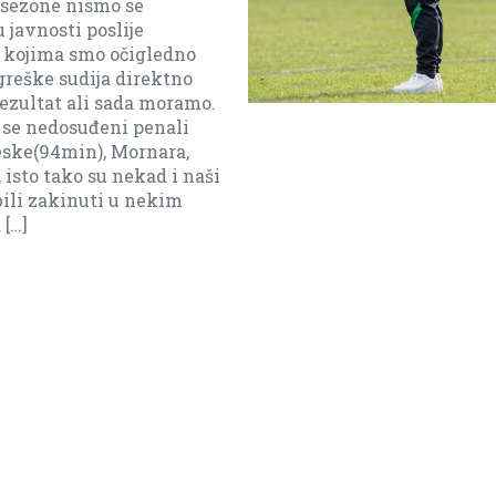
jemo do baraža(ostanak bez baraza
moguć ali moramo biti realni i reći
e sad daleko).