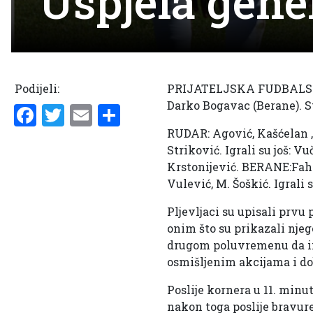
Uspjela gene
Podijeli:
PRIJATELJSKA FUDBALSKA 
Darko Bogavac (Berane). Str
Facebook
Twitter
Email
Share
RUDAR: Agović, Kašćelan , 
Striković. Igrali su još: Vu
Krstonijević. BERANE:Fahro
Vulević, M. Šoškić. Igrali s
Pljevljaci su upisali prvu
onim što su prikazali njeg
drugom poluvremenu da ima
osmišljenim akcijama i d
Poslije kornera u 11. min
nakon toga poslije bravur