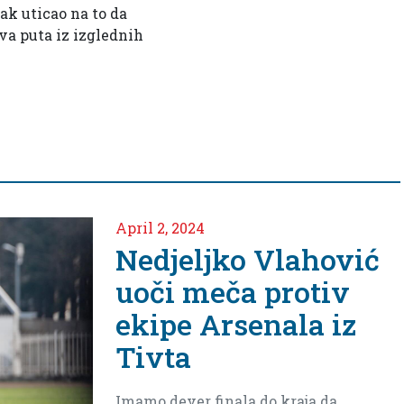
ak uticao na to da
va puta iz izglednih
Mart 28, 2024
Čuvar naše mre
Milisav
Vuksanović uoč
meča protiv eki
Sutjeske