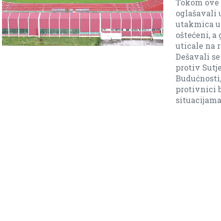
dod
je 
dno
da j
tno
ramo.
li
a,
i naši
m