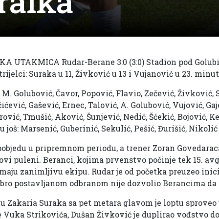
ralka
UTAKMICA Rudar-Berane 3:0 (3:0) Stadion pod Golubin
ijelci: Suraka u 11, Živković u 13 i Vujanović u 23. minut
M. Golubović, Čavor, Popović, Flavio, Zečević, Živković, 
čićević, Gašević, Ernec, Talović, A. Golubović, Vujović, Gaj
vić, Tmušić, Aković, Šunjević, Nedić, Šćekić, Bojović, Kev
u još: Marsenić, Guberinić, Sekulić, Pešić, Đurišić, Nikolić
 pobjedu u pripremnom periodu, a trener Zoran Govedarac
ovi puleni. Beranci, kojima prvenstvo počinje tek 15. avg
ju zanimljivu ekipu. Rudar je od početka preuzeo inici
obro postavljanom odbranom nije dozvolio Berancima da 
utu Zakaria Suraka sa pet metara glavom je loptu sprove
e Vuka Strikovića, Dušan Živković je duplirao vođstvo d