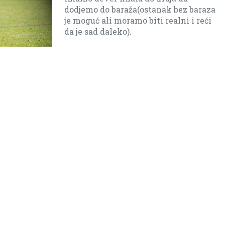
Teško je igrati u Nikšiću ali smo
mi spremili i fizički i taktički i
pokušaćemo da iznenadimo
protivnika.