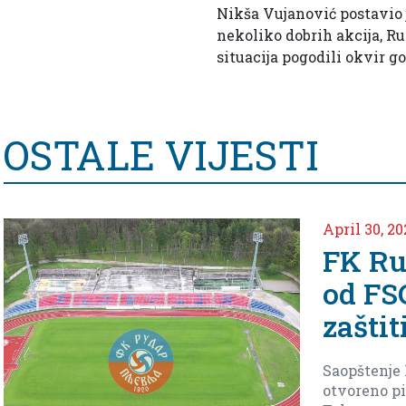
Nikša Vujanović postavio j
nekoliko dobrih akcija, R
situacija pogodili okvir go
OSTALE VIJESTI
Apr
imo
N
u
vde
e
T
Ima