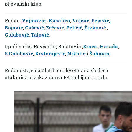
pljevaljski klub.
Rudar :
Vojinović
,
Kasalica
,
Vujisic
,
Pejović
,
Bojovic
,
Gašević
,
Zečevic
,
Peličić
,
Živković
,
Golubović
,
Talović
.
Igrali su još: Rovčanin, Bulatović
,
Ernec
,
Harada
,
S.Golubović
,
Krstonijević
,
Nikolić
i
Šahman
.
Rudar ostaje na Zlatiboru deset dana sledeća
utakmica je zakazana sa FK Indjijom 11. jula.