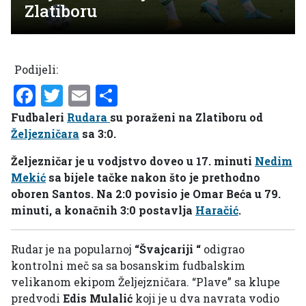
Zlatiboru
Podijeli:
Facebook
Twitter
Email
Share
Fudbaleri
Rudara
su poraženi na Zlatiboru od
Željezničara
sa 3:0.
Željezničar je u vodjstvo doveo u 17. minuti
Nedim
Mekić
sa bijele tačke nakon što je prethodno
oboren Santos. Na 2:0 povisio je Omar Beća u 79.
minuti, a konačnih 3:0 postavlja
Haračić
.
Rudar je na popularnoj
“Švajcariji “
odigrao
kontrolni meč sa sa bosanskim fudbalskim
velikanom ekipom Željejzničara. “Plave” sa klupe
predvodi
Edis Mulalić
koji je u dva navrata vodio