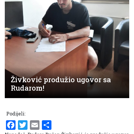
Živković produžio ugovor sa
Rudarom!
Podijeli:
Facebook
Twitter
Email
Share