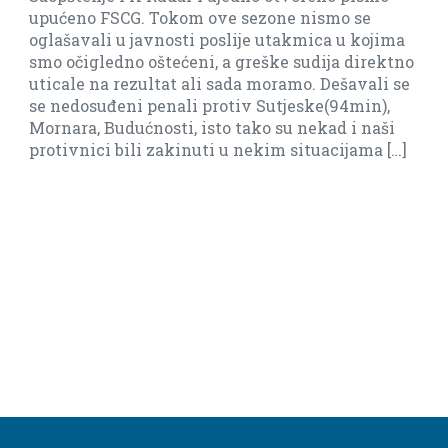
pućeno FSCG. Tokom ove sezone nismo se
ba
glašavali u javnosti poslije utakmica u kojima
bi
mo očigledno oštećeni, a greške sudija direktno
ticale na rezultat ali sada moramo. Dešavali se
e nedosuđeni penali protiv Sutjeske(94min),
ornara, Budućnosti, isto tako su nekad i naši
rotivnici bili zakinuti u nekim situacijama […]