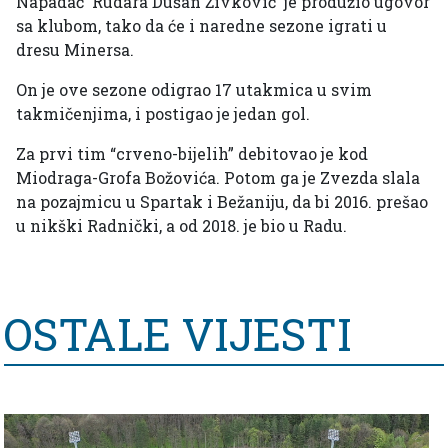
Napadač Rudara Dušan Živković je produžio ugovor
sa klubom, tako da će i naredne sezone igrati u
dresu Minersa.
On je ove sezone odigrao 17 utakmica u svim
takmičenjima, i postigao je jedan gol.
Za prvi tim “crveno-bijelih” debitovao je kod
Miodraga-Grofa Božovića. Potom ga je Zvezda slala
na pozajmicu u Spartak i Bežaniju, da bi 2016. prešao
u nikški Radnički, a od 2018. je bio u Radu.
OSTALE VIJESTI