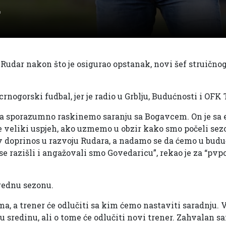
a
udar nakon što je osigurao opstanak, novi šef struičnog
rnogorski fudbal, jer je radio u Grblju, Budućnosti i OFK 
da sporazumno raskinemo saranju sa Bogavcem. On je sa ek
 je veliki uspjeh, ako uzmemo u obzir kako smo počeli se
v doprinos u razvoju Rudara, a nadamo se da ćemo u budu
e razišli i angažovali smo Govedaricu”, rekao je za “pvp
arednu sezonu.
, a trener će odlučiti sa kim ćemo nastaviti saradnju. 
u sredinu, ali o tome će odlučiti novi trener. Zahvalan s