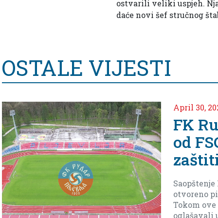
ostvarili veliki uspjeh. N
daće novi šef stručnog štab
OSTALE VIJESTI
April 
o
Ned
uoč
de
eki
Tiv
Imamo 
dodjem