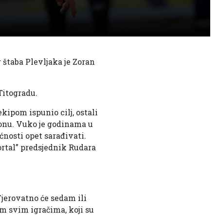
 štaba Plevljaka je Zoran
Titogradu.
ipom ispunio cilj, ostali
zonu. Vuko je godinama u
ćnosti opet sarađivati.
ortal” predsjednik Rudara
Vjerovatno će sedam ili
am svim igračima, koji su