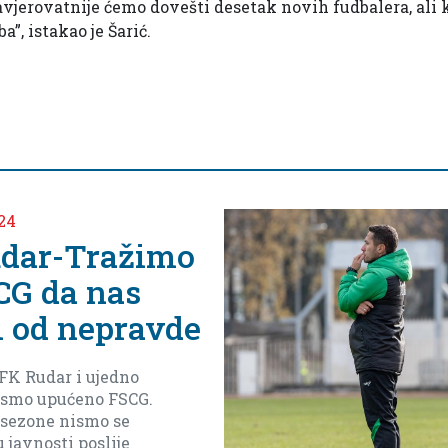
javjerovatnije ćemo dovešti desetak novih fudbalera, ali
a”, istakao je Šarić.
2, 2024
jeljko Vlahović
i meča protiv
pe Arsenala iz
ta
dever finala do kraja da
o do baraža(ostanak bez baraza