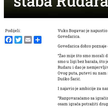
štaba Rudar
Podijeli:
Vuko Bogavac je napustio R
Govedarica.
Facebook
Twitter
Email
Share
Govedarica dobro poznaje c
“Žao mije što smo morali 
smo u ligi bez baraža, što
Rudaru i dao je nemjervlji
Ovog puta, putevi su nam s
Duško Šarić.
I najavio je ambicije za n
“Razgovaraćamo sa igračima
osam igrača potražiti drug