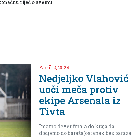
 konačnu riječ o svemu
Mart 28, 2024
Čuvar naše mreže
Milisav
Vuksanović uoči
meča protiv ekipe
Sutjeske