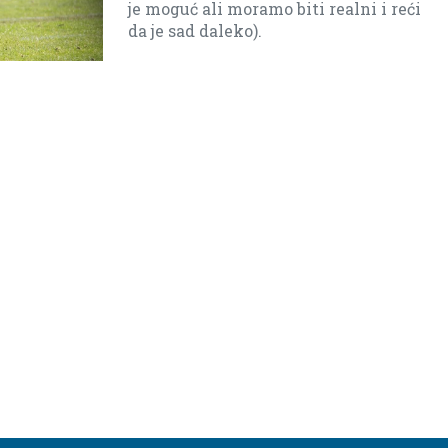
Teško je igrati u Nikšiću ali smo se
mi spremili i fizički i taktički i
pokušaćemo da iznenadimo
protivnika.