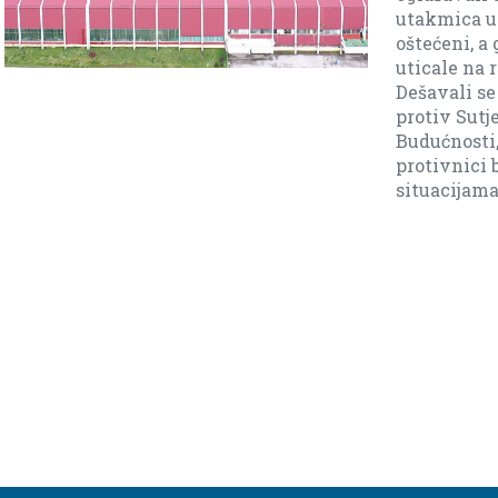
je mog
da je s
o.
aši