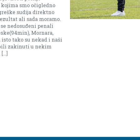
uć ali moramo biti realni i reći
ad daleko).