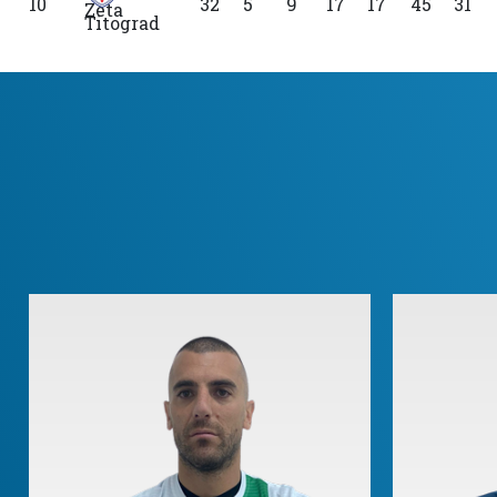
10
32
5
9
17
17
45
31
Titograd