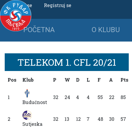
Uloguj se
Registruj se
POČETNA
O KLUBU
TELEKOM 1. CFL 20/21
Pos
Klub
P
W
D
L
F
A
Pts
1
32
24
4
4
55
22
85
Budućnost
2
32
13
12
7
48
30
57
Sutjeska