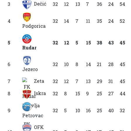
Dečić
3
32
12
13
7
36
24
54
4
32
14
7
11
35
24
52
Podgorica
5
32
12
5
15
38
43
45
Rudar
6
32
10
8
14
21
28
45
Jezero
Zeta
7
32
12
7
13
29
31
45
Iskra
8
32
8
15
9
25
27
44
9
32
5
10
16
25
40
32
Petrovac
OFK