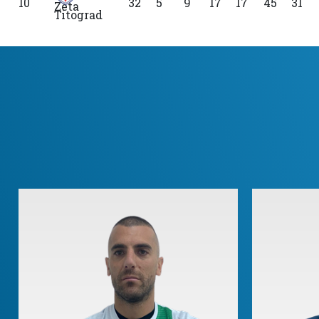
10
32
5
9
17
17
45
31
Titograd