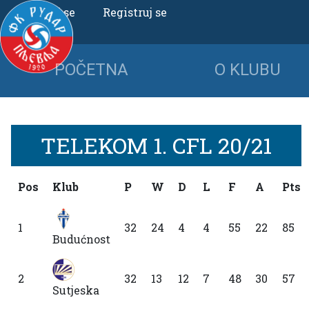
Uloguj se
Registruj se
POČETNA
O KLUBU
TELEKOM 1. CFL 20/21
Pos
Klub
P
W
D
L
F
A
Pts
1
32
24
4
4
55
22
85
Budućnost
2
32
13
12
7
48
30
57
Sutjeska