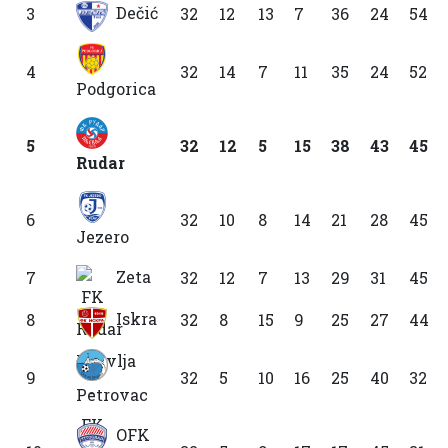
Dečić
3
32
12
13
7
36
24
54
4
32
14
7
11
35
24
52
Podgorica
5
32
12
5
15
38
43
45
Rudar
6
32
10
8
14
21
28
45
Jezero
Zeta
7
32
12
7
13
29
31
45
Iskra
8
32
8
15
9
25
27
44
9
32
5
10
16
25
40
32
Petrovac
OFK