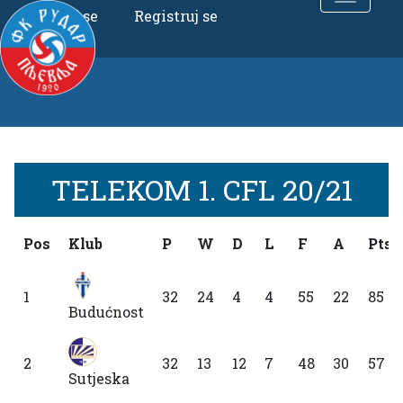
Uloguj se
Registruj se
TELEKOM 1. CFL 20/21
Pos
Klub
P
W
D
L
F
A
Pts
1
32
24
4
4
55
22
85
Budućnost
2
32
13
12
7
48
30
57
Sutjeska