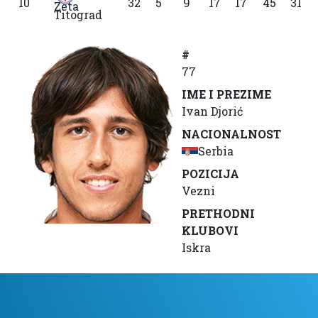
10
32
5
9
17
17
45
31
Titograd
#
77
IME I PREZIME
Ivan Djorić
NACIONALNOST
Serbia
POZICIJA
Vezni
PRETHODNI
KLUBOVI
Iskra