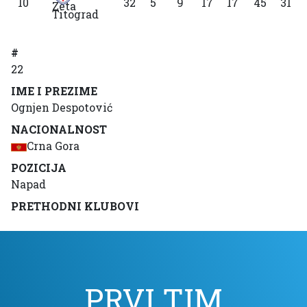
10
32
5
9
17
17
45
31
Titograd
#
22
IME I PREZIME
Ognjen Despotović
NACIONALNOST
Crna Gora
POZICIJA
Napad
PRETHODNI KLUBOVI
PRVI TIM