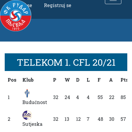
Uloguj se
Registruj se
TELEKOM 1. CFL 20/21
Pos
Klub
P
W
D
L
F
A
Pts
1
32
24
4
4
55
22
85
Budućnost
2
32
13
12
7
48
30
57
Sutjeska