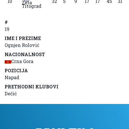
10
32
5
9
17
17
45
31
Titograd
#
19
IME I PREZIME
Ognjen Rolović
NACIONALNOST
Crna Gora
POZICIJA
Napad
PRETHODNI KLUBOVI
Dečić