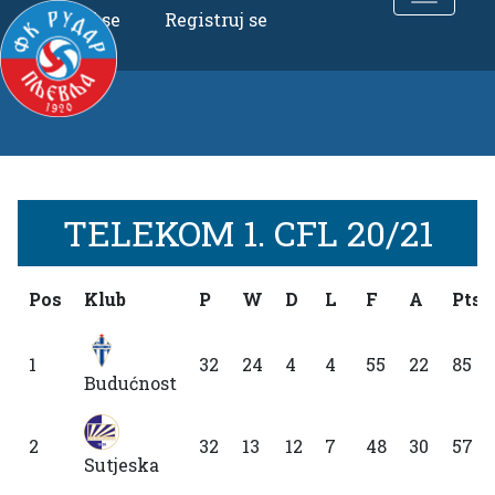
Uloguj se
Registruj se
TELEKOM 1. CFL 20/21
Pos
Klub
P
W
D
L
F
A
Pts
1
32
24
4
4
55
22
85
Budućnost
2
32
13
12
7
48
30
57
Sutjeska