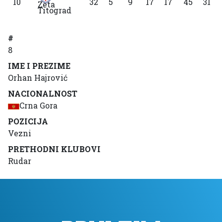
10
32
5
9
17
17
45
31
Titograd
#
8
IME I PREZIME
Orhan Hajrović
NACIONALNOST
Crna Gora
POZICIJA
Vezni
PRETHODNI KLUBOVI
Rudar