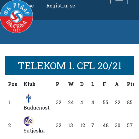
Uloguj se
Registruj se
TELEKOM 1. CFL 20/21
Pos
Klub
P
W
D
L
F
A
Pts
1
32
24
4
4
55
22
85
Budućnost
2
32
13
12
7
48
30
57
Sutjeska