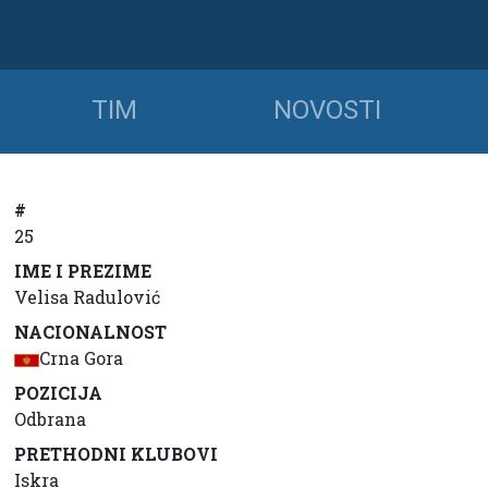
TIM
NOVOSTI
#
25
IME I PREZIME
Velisa Radulović
NACIONALNOST
Crna Gora
POZICIJA
Odbrana
PRETHODNI KLUBOVI
Iskra