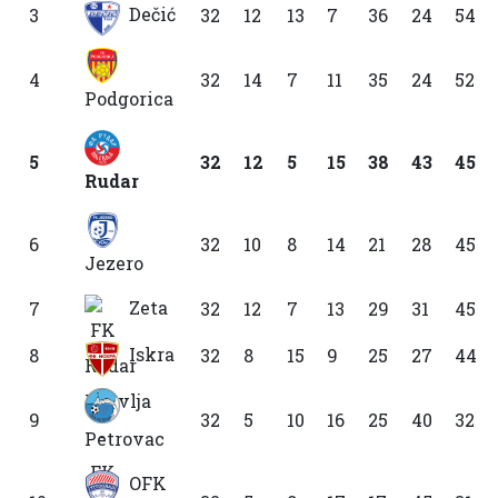
Dečić
3
32
12
13
7
36
24
54
4
32
14
7
11
35
24
52
Podgorica
5
32
12
5
15
38
43
45
Rudar
6
32
10
8
14
21
28
45
Jezero
Zeta
7
32
12
7
13
29
31
45
Iskra
8
32
8
15
9
25
27
44
9
32
5
10
16
25
40
32
Petrovac
OFK