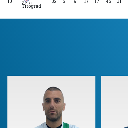
10
32
5
9
17
17
45
31
Titograd