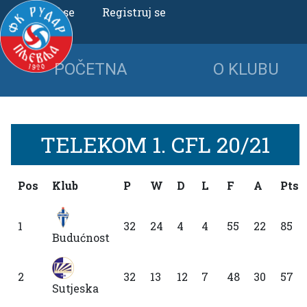
Uloguj se
Registruj se
POČETNA
O KLUBU
TELEKOM 1. CFL 20/21
Pos
Klub
P
W
D
L
F
A
Pts
1
32
24
4
4
55
22
85
Budućnost
2
32
13
12
7
48
30
57
Sutjeska